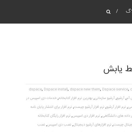
اگ
 های پژوهشی
ط یابش
,
,
,
,
dspace
Dspace install
dspace new them
Dspace service
,
,
,
,
 آم
آرشیو
آرشیو سازمانی
بهترین نرم افزار کتابخانه
خدمات دی اسپیس در
,
,
,
شی
نرم افزار آرشیو
نرم افزار آرشیو چیست
نرم افزار برای انتشار پایان نامه
,
,
ار داده های دانشگاهی
نرم افزار دی اسپیس
نرم افزار رایگان کتابخانه
,
,
,
دیجیتال چیست
نرم افزارهای آرشیو دیجیتال
نصب دی اسپیس
نصب