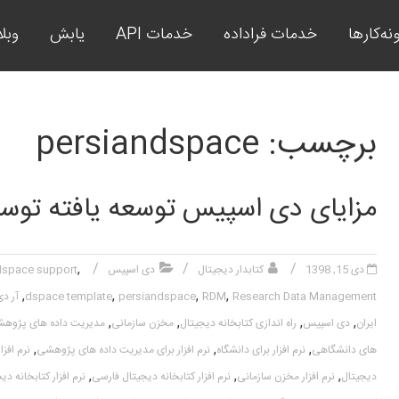
نه‌کارها
خدمات فراداده
خدمات API
یابش
وبل
های منبع باز کتابخانه ای، آرشیو، مخزن سازمانی، کتابخانه دیجیتال، مدیریت داده
برچسب: persiandspace
مزایای دی اسپیس توسعه یافته توس
,
دی 15, 1398
کتابدار دیجیتال
دی اسپیس
dspace support
,
,
,
,
Research Data Management
RDM
persiandspace
dspace template
آر دی
,
,
,
,
ایران
دی اسپیس
راه اندازی کتابخانه دیجیتال
مخزن سازمانی
مدیریت داده های پژوه
,
,
,
های دانشگاهی
نرم افزار برای دانشگاه
نرم افزار برای مدیریت داده های پژوهشی
نرم افز
,
,
,
دیجیتال
نرم افزار مخزن سازمانی
نرم افزار کتابخانه دیجیتال فارسی
نرم افزار کتابخانه 